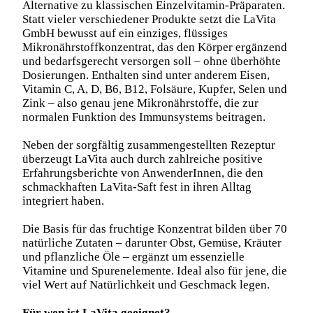
Alternative zu klassischen Einzelvitamin-Präparaten.
Statt vieler verschiedener Produkte setzt die LaVita
GmbH bewusst auf ein einziges, flüssiges
Mikronährstoffkonzentrat, das den Körper ergänzend
und bedarfsgerecht versorgen soll – ohne überhöhte
Dosierungen. Enthalten sind unter anderem Eisen,
Vitamin C, A, D, B6, B12, Folsäure, Kupfer, Selen und
Zink – also genau jene Mikronährstoffe, die zur
normalen Funktion des Immunsystems beitragen.
Neben der sorgfältig zusammengestellten Rezeptur
überzeugt LaVita auch durch zahlreiche positive
Erfahrungsberichte von AnwenderInnen, die den
schmackhaften LaVita-Saft fest in ihren Alltag
integriert haben.
Die Basis für das fruchtige Konzentrat bilden über 70
natürliche Zutaten – darunter Obst, Gemüse, Kräuter
und pflanzliche Öle – ergänzt um essenzielle
Vitamine und Spurenelemente. Ideal also für jene, die
viel Wert auf Natürlichkeit und Geschmack legen.
Für wen ist LaVita geeignet?