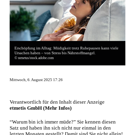
Erschöpfung im Alltag: Müdigkeit trotz Ruhepausen kann viele
Ursachen haben – von Stress bis Nährstoffmangel.
© nenetus/stock.adobe.com
Mittwoch, 6. August 2025 17:26
Verantwortlich für den Inhalt dieser Anzeige
etmetis GmbH
(Mehr Infos)
“
Warum bin ich immer müde?
” Sie kennen diesen
Satz und haben ihn sich nicht nur einmal in den
letzten Monaten gestellt? Damit sind Sie nicht allein!