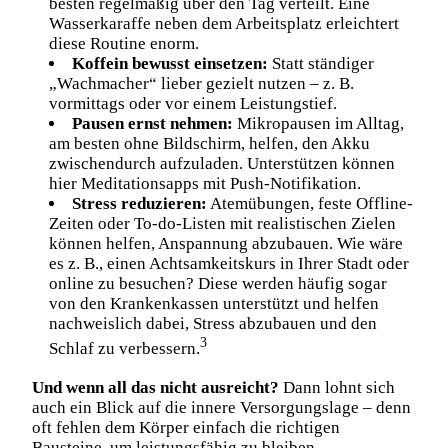
besten regelmäßig über den Tag verteilt. Eine
Wasserkaraffe neben dem Arbeitsplatz erleichtert
diese Routine enorm.
Koffein bewusst einsetzen:
Statt ständiger
„Wachmacher“ lieber gezielt nutzen – z. B.
vormittags oder vor einem Leistungstief.
Pausen ernst nehmen:
Mikropausen im Alltag,
am besten ohne Bildschirm, helfen, den Akku
zwischendurch aufzuladen. Unterstützen können
hier Meditationsapps mit Push-Notifikation.
Stress reduzieren:
Atemübungen, feste Offline-
Zeiten oder To-do-Listen mit realistischen Zielen
können helfen, Anspannung abzubauen. Wie wäre
es z. B., einen Achtsamkeitskurs in Ihrer Stadt oder
online zu besuchen? Diese werden häufig sogar
von den Krankenkassen unterstützt und helfen
nachweislich dabei, Stress abzubauen und den
3
Schlaf zu verbessern.
Und wenn all das nicht ausreicht?
Dann lohnt sich
auch ein Blick auf die innere Versorgungslage – denn
oft fehlen dem Körper einfach die richtigen
Bausteine, um leistungsfähig zu bleiben.