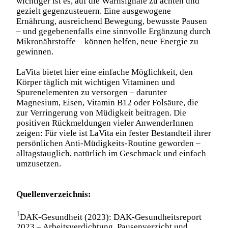
wichtiger ist es, auf die Warnsignale zu achten und
gezielt gegenzusteuern. Eine ausgewogene
Ernährung, ausreichend Bewegung, bewusste Pausen
– und gegebenenfalls eine sinnvolle Ergänzung durch
Mikronährstoffe – können helfen, neue Energie zu
gewinnen.
LaVita bietet hier eine einfache Möglichkeit, den
Körper täglich mit wichtigen Vitaminen und
Spurenelementen zu versorgen – darunter
Magnesium, Eisen, Vitamin B12 oder Folsäure, die
zur Verringerung von Müdigkeit beitragen. Die
positiven Rückmeldungen vieler AnwenderInnen
zeigen: Für viele ist LaVita ein fester Bestandteil ihrer
persönlichen Anti-Müdigkeits-Routine geworden –
alltagstauglich, natürlich im Geschmack und einfach
umzusetzen.
Quellenverzeichnis:
1
DAK-Gesundheit (2023): DAK-Gesundheitsreport
2023 – Arbeitsverdichtung, Pausenverzicht und